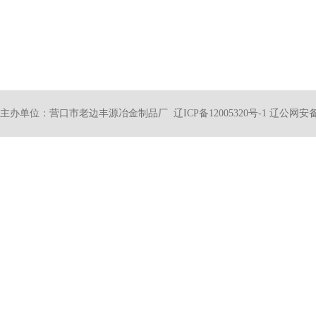
主办单位：营口市老边丰源冶金制品厂
辽ICP备12005320号-1
辽公网安备21