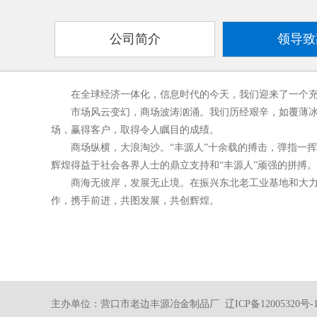
公司简介
领导致
在全球经济一体化，信息时代的今天，我们迎来了一个充满
市场风云变幻，商场波涛汹涌。我们历经艰辛，如覆薄冰地
场，赢得客户，取得令人瞩目的成绩。
商场纵横，大浪淘沙。“丰源人”十余载的搏击，弹指一挥
辉煌得益于社会各界人士的鼎立支持和“丰源人”顽强的拼搏。
商海无彼岸，发展无止境。在振兴东北老工业基地和大力开
作，携手前进，共图发展，共创辉煌。
主办单位：营口市老边丰源冶金制品厂
辽ICP备12005320号-