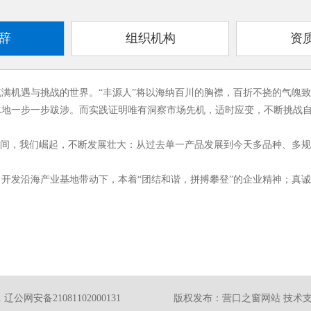
辞
组织机构
资
机遇与挑战的世界。“丰源人”将以海纳百川的胸襟，百折不挠的气魄致
一步一步跋涉。而实践证明唯有洞察市场先机，适时应变，不断挑战自
间，我们崛起，不断发展壮大：从过去单一产品发展到今天多品种、多规
发沿海产业基地带动下，本着“团结和谐，拼搏攀登”的企业精神；真诚
1
辽公网安备21081102000131
版权发布：
营口之窗网站
技术